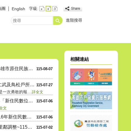
絲團
字級:
English
進階搜尋
搜
尋
【重要通知_里鄰合併公告】
【重要提醒】 【楠梓區里鄰調整~115年7月
【戶政宣導】出境遷出登記
★☆連續假期暫停服務日期☆★
★☆重要消息☆★當事人死亡不得再委
165打詐儀表板
★☆預約假日結婚登記☆★
★☆重要宣導☆★
★☆高雄市假日預約結婚登
印鑑證明洽辦處
播放中
相關連結
【協助宣導】「115年高雄市原住民族運....
115-08-07
【重要公告】由楠梓、仁武及鳥松戶所辦理的....
115-07-27
次勇敢的報....
詳全文
內政部移民署辦理115年「新住民數位應用....
115-07-06
全文
【協助宣導】「114至116年新住民數位....
115-07-06
【重要提醒】 【楠梓區里鄰調整~115年....
115-07-02