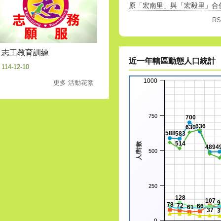
原「宏南里」與「宏毅里」合併為
R
志工教育訓練
近一年轄區動態人口統計
114-12-10
1000
更多 活動花絮
750
700
636
630
588
583
514
人/對數
489
4
500
250
128
107
9
78
72
66
61
37
3
0