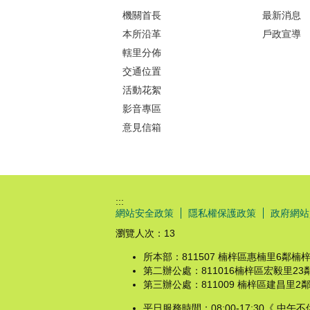
機關首長
最新消息
本所沿革
戶政宣導
轄里分佈
交通位置
活動花絮
影音專區
意見信箱
:::
網站安全政策
隱私權保護政策
政府網站
瀏覽人次：
13
所本部：811507 楠梓區惠楠里6鄰楠梓新路2
第二辦公處：811016楠梓區宏毅里23鄰後昌路
第三辦公處：811009 楠梓區建昌里2鄰右昌街
平日服務時間：08:00-17:30《 