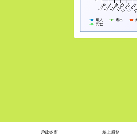
114/6
114/10
114/7
114/1
114/8
11
114/9
遷入
遷出
死亡
戶政櫥窗
線上服務