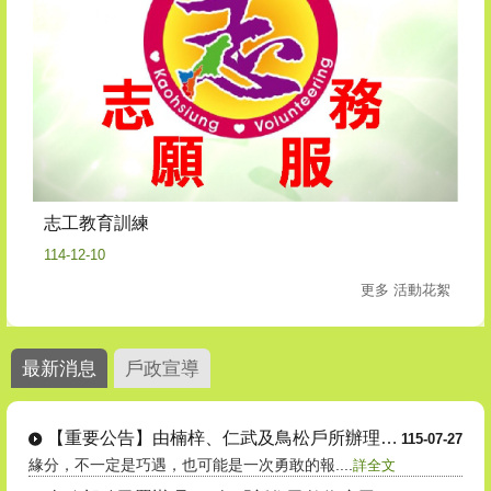
志工教育訓練
114-12-10
更多 活動花絮
最新消息
戶政宣導
【重要公告】由楠梓、仁武及鳥松戶所辦理的....
115-07-27
緣分，不一定是巧遇，也可能是一次勇敢的報....
詳全文
內政部移民署辦理115年「新住民數位應用....
115-07-06
行動設備借用申請書 &nb....
詳全文
【協助宣導】「114至116年新住民數位....
115-07-06
【重要提醒】 【楠梓區里鄰調整~115年....
115-07-02
原「宏南里」與「宏毅里」合併為「宏毅里」....
詳全文
【重要通知_里鄰合併公告】
115-07-01