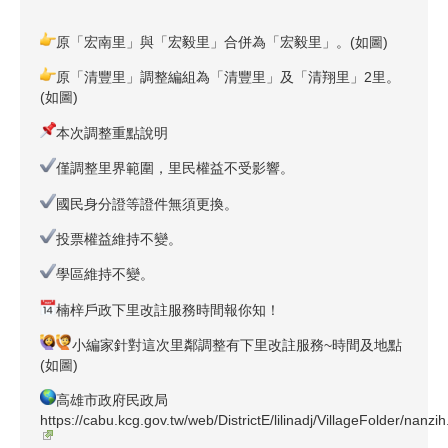
原「宏南里」與「宏毅里」合併為「宏毅里」。(如圖)
原「清豐里」調整編組為「清豐里」及「清翔里」2里。
(如圖)
本次調整重點說明
僅調整里界範圍，里民權益不受影響。
國民身分證等證件無須更換。
投票權益維持不變。
學區維持不變。
楠梓戶政下里改註服務時間報你知！
小編家針對這次里鄰調整有下里改註服務~時間及地點
(如圖)
高雄市政府民政局
https://cabu.kcg.gov.tw/web/DistrictE/lilinadj/VillageFolder/nanzi