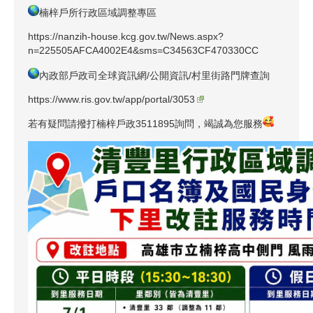
楠梓戶所行政區域調整專區
https://nanzih-house.kcg.gov.tw/News.aspx?
n=225505AFCA4002E4&sms=C34563CF470330CC
內政部戶政司全球資訊網/公開資訊/村里街路門牌查詢
https://www.ris.gov.tw/app/portal/3053
若有疑問請撥打楠梓戶政3511895詢問，竭誠為您服務