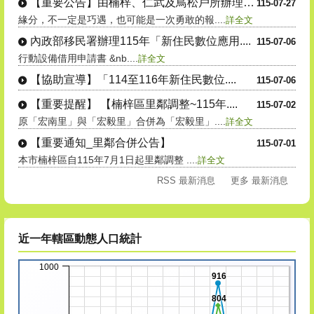
【重要公告】由楠梓、仁武及鳥松戶所辦理的....
115-07-27
緣分，不一定是巧遇，也可能是一次勇敢的報....
詳全文
內政部移民署辦理115年「新住民數位應用....
115-07-06
行動設備借用申請書 &nb....
詳全文
【協助宣導】「114至116年新住民數位....
115-07-06
【重要提醒】 【楠梓區里鄰調整~115年....
115-07-02
原「宏南里」與「宏毅里」合併為「宏毅里」....
詳全文
【重要通知_里鄰合併公告】
115-07-01
本市楠梓區自115年7月1日起里鄰調整 ....
詳全文
RSS 最新消息
更多 最新消息
近一年轄區動態人口統計
1000
916
804