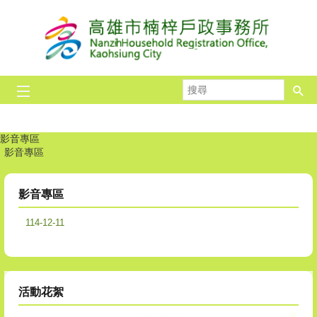
跳到主要內容區塊
搜
【重要通知_里鄰合併公告】
【重要提醒】 【楠梓區里
【戶政宣導】出境遷出
★☆連續假期暫停服
★☆重要消息☆★
165打詐儀表板
★☆預約假日
★☆重要宣
★☆高雄
印鑑證
尋
播放中
影音專區
影音專區
影音專區
114-12-11
活動花絮