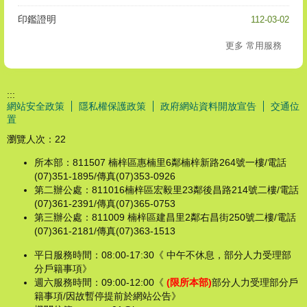
印鑑證明
112-03-02
更多 常用服務
:::
網站安全政策
隱私權保護政策
政府網站資料開放宣告
交通位
置
瀏覽人次：
22
所本部：811507 楠梓區惠楠里6鄰楠梓新路264號一樓/電話
(07)351-1895/傳真(07)353-0926
第二辦公處：811016楠梓區宏毅里23鄰後昌路214號二樓/電話
(07)361-2391/傳真(07)365-0753
第三辦公處：811009 楠梓區建昌里2鄰右昌街250號二樓/電話
(07)361-2181/傳真(07)363-1513
平日服務時間：08:00-17:30《 中午不休息，部分人力受理部
分戶籍事項》
週六服務時間：09:00-12:00《
(限所本部)
部分人力受理部分戶
籍事項/因故暫停提前於網站公告》