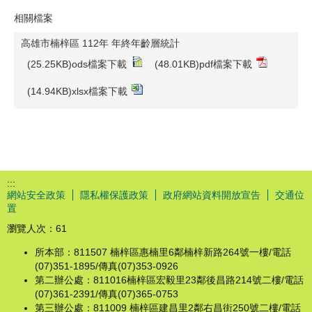
相關檔案
高雄市楠梓區 112年 年終年齡層統計
(25.25KB)ods檔案下載
(48.01KB)pdf檔案下載
(14.94KB)xlsx檔案下載
:::
網站安全政策
隱私權保護政策
政府網站資料開放宣告
交通位
置
瀏覽人次：
61
所本部：811507 楠梓區惠楠里6鄰楠梓新路264號一樓/電話
(07)351-1895/傳真(07)353-0926
第二辦公處：811016楠梓區宏毅里23鄰後昌路214號二樓/電話
(07)361-2391/傳真(07)365-0753
第三辦公處：811009 楠梓區建昌里2鄰右昌街250號二樓/電話